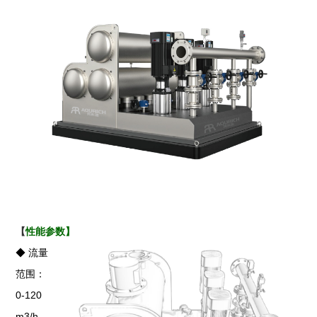
【
性能参数
】
◆
流量
范围：
0-120
m3/h