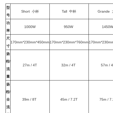
型
Short 小杯
Tall 中杯
Grande
号
功
1000W
950W
1450
率
尺
170mm*230mm*450mm
170mm*230mm*760mm
170mm*230m
寸
扬
程/
27m / 4T
32m / 4T
57m / 
流
量
扬
程/
全
39m / 8T
45m / 7.2T
75m / 7
流