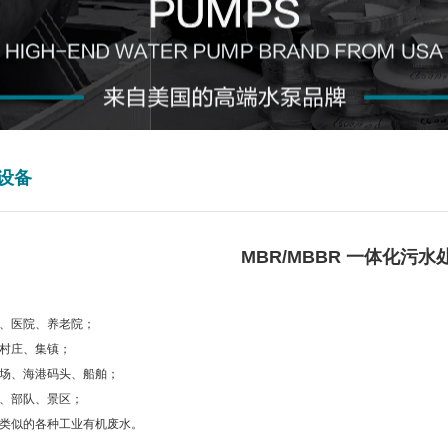
设备
MBR/MBBR 一体化污
】
、医院、养老院；
村庄、集镇；
场、海港码头、船舶；
、部队、景区；
类似的各种工业有机废水。