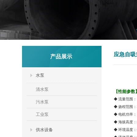
应急自吸
产品展示
水泵
清水泵
【性能参数
◆
流量范围：
污水泵
◆
扬程范围：
工业泵
◆
电机功率：
◆
海拔高度：
供水设备
◆
环境温度：