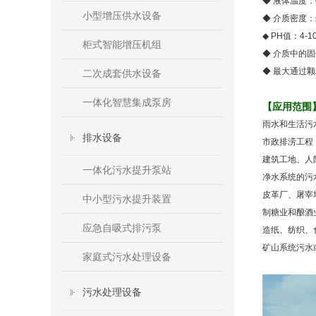
◆
液体温度：
小型增压供水设备
◆
介质密度：
◆
PH
值：
4-1
柜式智能增压机组
◆
介质中的固
◆
最大通过颗粒
二次成套供水设备
一体化智慧集成泵房
【应用范围
雨水和生活污
排水设备
市政排涝工程
建筑工地、人
一体化污水提升泵站
净水系统的污
皮革厂、屠宰
中小型污水提升装置
制糖业和酿酒
应急自吸式排污泵
造纸、纺织、
矿山系统污水
家庭式污水处理设备
污水处理设备