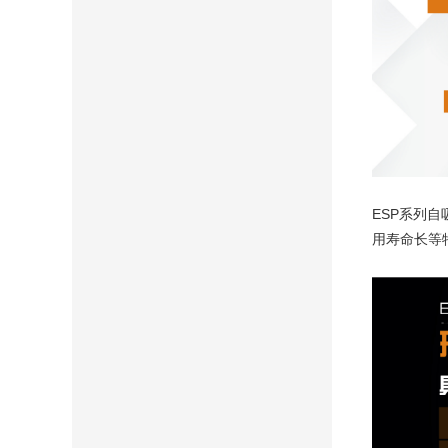
ESP
系列自
用寿命长等