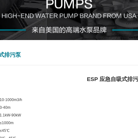
式排污泵
ESP 应急自吸式排
】
10-1000m3/h
3-40m
1.1kW-90kW
≤
1000m
≤
45
℃