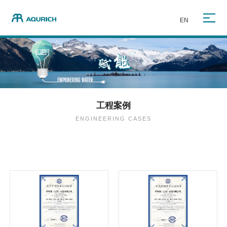
EN
工程案例
ENGINEERING CASES